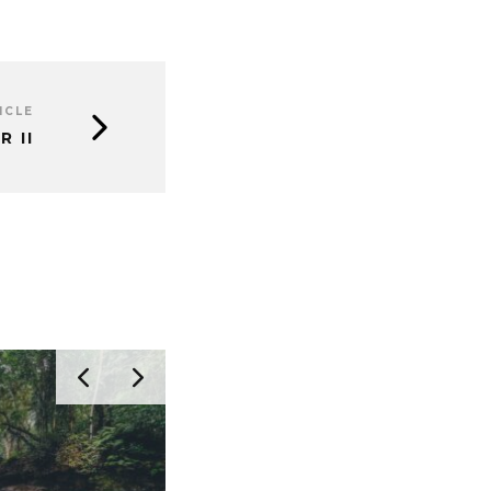
ICLE
 II