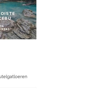
OOISTE
CEBU
NAMIBIË: PRAKTISCH EN 
EN
AFRIKA
BESTEMMINGEN
NAMIBIE
E PERS
VERS VAN DE PERS
eutelgatloeren