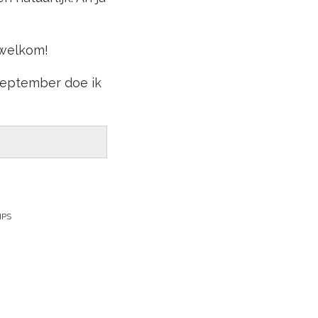
 welkom!
 september doe ik
IPS