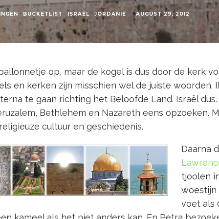
INGEN
BUCKETLIST
ISRAËL
JORDANIË
·
AUGUST 29, 2012
ballonnetje op, maar de kogel is dus door de kerk v
s en kerken zijn misschien wel de juiste woorden. 
erna te gaan richting het Beloofde Land. Israël dus. 
eruzalem, Bethlehem en Nazareth eens opzoeken. M
eligieuze cultuur en geschiedenis.
Daarna d
Lawrenc
tjoolen 
woestijn 
voet als
een kameel als het niet anders kan. En Petra bezoeken