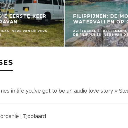
DIE EERSTE KEER
FILIPPIJNEN: DE M
ARAVAN
WATERVALLEN OP 
RICKS
VERS VAN DE PERS
AZIË+OCEANIË
BESTEMMING
S
DE FILIPPIJNEN
VERS VAN D
SES
es in life you’ve got to be an audio love story « Sl
Jordanië | Tjoolaard