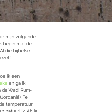
oor mijn volgende
Ik begin met de
Al die bijbelse
ezelf
oe ik een
eke
en ga ik
in de Wadi Rum-
(Jordanië). Te
 de temperatuur
 natuurlijk. Ah ja