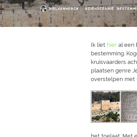
NIELVANHERCK
·
AZIË+OCEANIË
BESTEMM
Ik liet
hier
al een 
bestemming. Kogel
kruisvaarders acht
plaatsen genre J
overstelpen met r
het toelaat. Met 