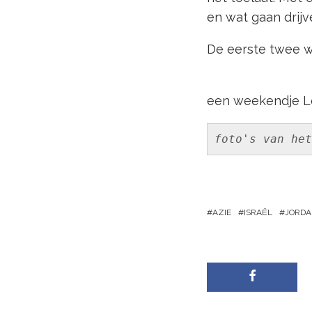
en wat gaan drij
De eerste twee we
een weekendje Lon
foto's van het
AZIE
ISRAËL
JORDA