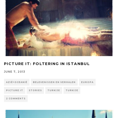
PICTURE IT: FOLTERING IN ISTANBUL
JUNE 7, 2013
AZIË+OCEANIË
BELEVENISSEN EN VERHALEN
EUROPA
PICTURE IT
STORIES
TURKIJE
TURKIJE
2 COMMENTS