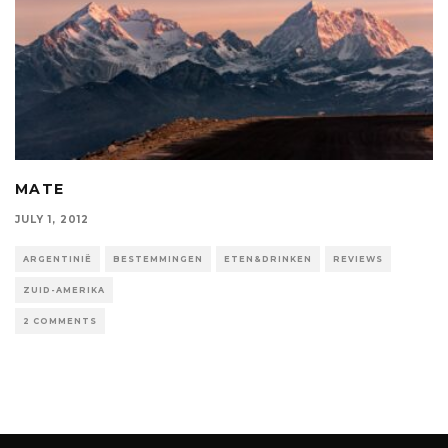
MATE
JULY 1, 2012
ARGENTINIË
BESTEMMINGEN
ETEN&DRINKEN
REVIEWS
ZUID-AMERIKA
2 COMMENTS