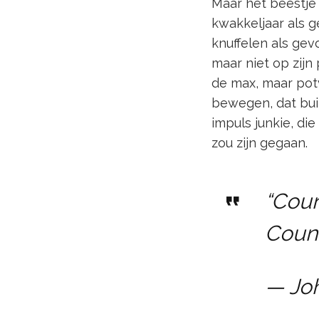
Maar het beestje
kwakkeljaar als g
knuffelen als gev
maar niet op zijn p
de max, maar potv
bewegen, dat buit
impuls junkie, di
zou zijn gegaan.
“Coun
Count
— Jo