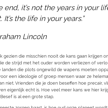
e end, it’s not the years in your lif
 It’s the life in your years.”
raham Lincoln
k gezien die misschien nooit de kans gaan krijgen 
ie de strijd met het ouder worden verliezen of verl
re landen die plots ongewild de wapens moeten oppak
oor een ideologie of groep mensen waar ze helemaa
an niet. Vrienden die je doen beseffen hoe precair, v
en eigenlijk echt is. Hoe veel meer kans we hier kr
Besef is al een grote stap.
eeste zorgen baart, is hoe oud onze planeet wordt.