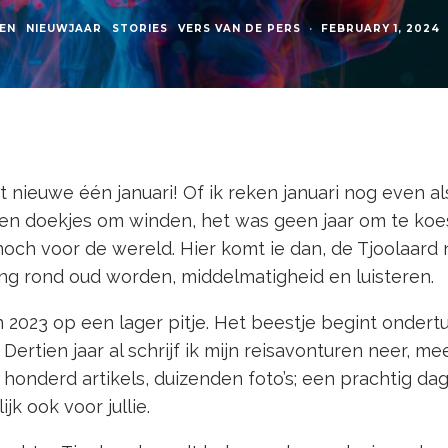
LEN
NIEUWJAAR
STORIES
VERS VAN DE PERS
·
FEBRUARY 1, 2024
et nieuwe één januari! Of ik reken januari nog even al
geen doekjes om winden, het was geen jaar om te ko
 noch voor de wereld. Hier komt ie dan, de Tjoolaard 
ng rond oud worden, middelmatigheid en luisteren.
n 2023 op een lager pitje. Het beestje begint ondert
 Dertien jaar al schrijf ik mijn reisavonturen neer, m
honderd artikels, duizenden foto’s; een prachtig d
jk ook voor jullie.