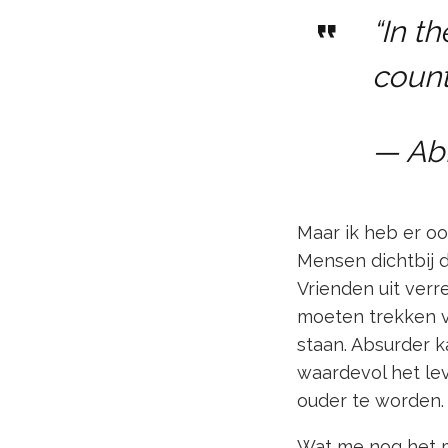
“In th
count.
— Ab
Maar ik heb er oo
Mensen dichtbij d
Vrienden uit ver
moeten trekken v
staan. Absurder k
waardevol het lev
ouder te worden. 
Wat me nog het m