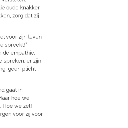
die oude knakker
en, zorg dat zij
l voor zijn leven
e spreekt!”
m de empathie.
 spreken, er zijn
g, geen plicht
nd gaat in
 Maar hoe we
. Hoe we zelf
gen voor zij voor