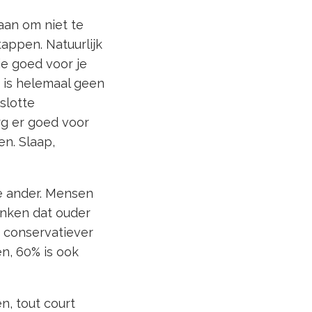
 aan om niet te
tappen. Natuurlijk
 je goed voor je
t is helemaal geen
nslotte
org er goed voor
en. Slaap,
e ander. Mensen
enken dat ouder
n conservatiever
n, 60% is ook
n, tout court