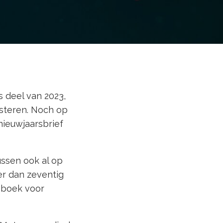
s deel van 2023,
esteren. Noch op
nieuwjaarsbrief
ussen ook al op
eer dan zeventig
agboek voor