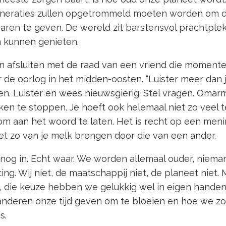
 generaties zullen opgetrommeld moeten worden om 
jaren te geven. De wereld zit barstensvol prachtplekk
n kunnen genieten.
 afsluiten met de raad van een vriend die momentee
de oorlog in het midden-oosten. “Luister meer dan j
en. Luister en wees nieuwsgierig. Stel vragen. Omar
ken te stoppen. Je hoeft ook helemaal niet zo veel te
 aan het woord te laten. Het is recht op een menin
niet zo van je melk brengen door die van een ander.
 nog in. Echt waar. We worden allemaal ouder, niema
ng. Wij niet, de maatschappij niet, de planeet niet.
die keuze hebben we gelukkig wel in eigen handen
anderen onze tijd geven om te bloeien en hoe we zor
is.