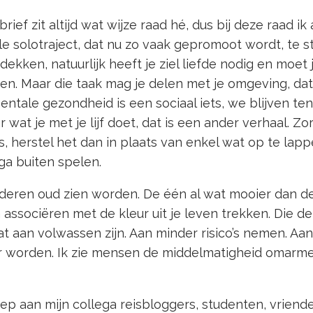
rief zit altijd wat wijze raad hé, dus bij deze raad ik
le solotraject, dat nu zo vaak gepromoot wordt, te s
dekken, natuurlijk heeft je ziel liefde nodig en moet
en. Maar die taak mag je delen met je omgeving, da
Mentale gezondheid is een sociaal iets, we blijven te
 wat je met je lijf doet, dat is een ander verhaal. Z
s, herstel het dan in plaats van enkel wat op te lapp
ga buiten spelen.
nderen oud zien worden. De één al wat mooier dan d
associëren met de kleur uit je leven trekken. Die d
at aan volwassen zijn. Aan minder risico’s nemen. Aa
er worden. Ik zie mensen de middelmatigheid omarme
ep aan mijn collega reisbloggers, studenten, vriende