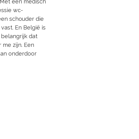
. Met een medisch
essie wc-
 een schouder die
 vast. En België is
belangrijk dat
 me zijn. Een
 aan onderdoor