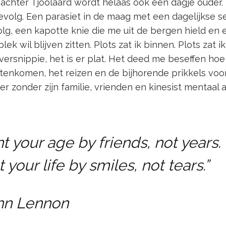
 achter Tjoolaard wordt helaas ook een dagje ouder
evolg. Een parasiet in de maag met een dagelijkse s
olg, een kapotte knie die me uit de bergen hield en
lek wil blijven zitten. Plots zat ik binnen. Plots zat ik
ersnippie, het is er plat. Het deed me beseffen hoe 
enkomen, het reizen en de bijhorende prikkels voor
e er zonder zijn familie, vrienden en kinesist mentaal
t your age by friends, not years.
 your life by smiles, not tears.”
hn Lennon