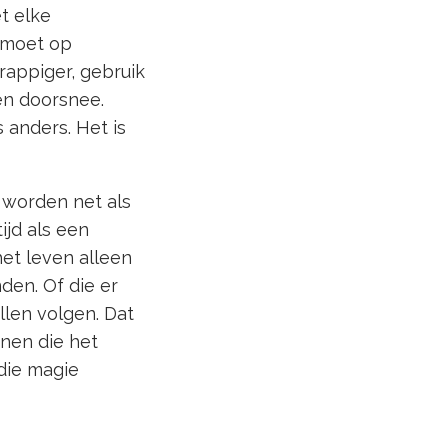
et elke
g moet op
rappiger, gebruik
en doorsnee.
 anders. Het is
 worden net als
ijd als een
het leven alleen
den. Of die er
len volgen. Dat
onen die het
die magie