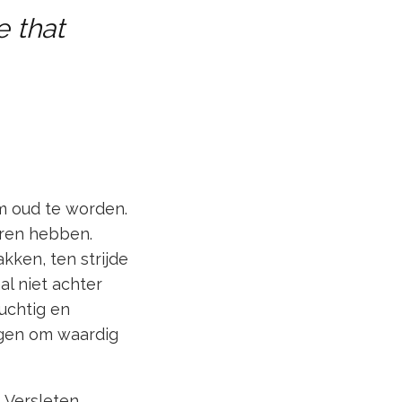
e that
om oud te worden.
oren hebben.
ken, ten strijde
l niet achter
luchtig en
ijgen om waardig
 Versleten.