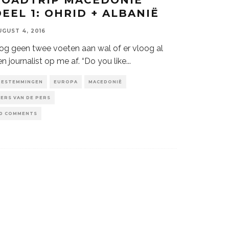
DEEL 1: OHRID + ALBANIË
UGUST 4, 2016
og geen twee voeten aan wal of er vloog al
en journalist op me af. “Do you like
...
BESTEMMINGEN
EUROPA
MACEDONIË
VERS VAN DE PERS
10 COMMENTS