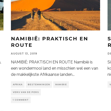
NAMIBIË: PRAKTISCH EN
ROUTE
AUGUST 13, 2019
D
,
NAMIBIË: PRAKTISCH EN ROUTE Namibië is
S
een wondermooi land en misschien wel een van
ko
de makkelijkste Afrikaanse landen
...
n
AFRIKA
BESTEMMINGEN
NAMIBIE
VERS VAN DE PERS
1 COMMENT