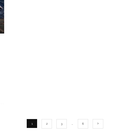
1
2
3
…
6