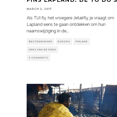
MARCH 2, 2017
Als TUI fly, het vroegere Jetairfly, je vraagt om
Lapland eens te gaan ontdekken om hun
naamswijziging in de
...
BESTEMMINGEN
EUROPA
FINLAND
VERS VAN DE PERS
9 COMMENTS