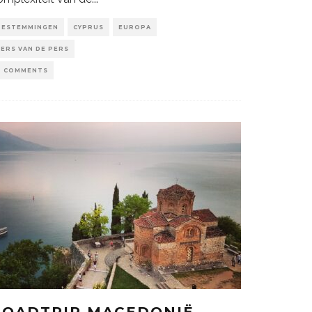
BESTEMMINGEN
CYPRUS
EUROPA
VERS VAN DE PERS
0 COMMENTS
ROADTRIP MACEDONIË