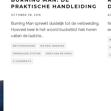
PRAKTISCHE HANDLEIDING
OCTOBER 28, 2016
A
Burning Man spreekt duidelijk tot de verbeelding.
N
Hoeveel keer ik het woord bucketlist heb horen
e
vallen de laatste
...
BESTEMMINGEN
NOORD-AMERIKA
VERENIGDE STATEN
VERS VAN DE PERS
3 COMMENTS