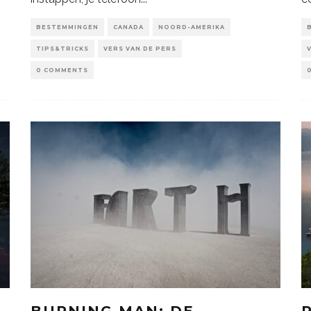
BESTEMMINGEN
CANADA
NOORD-AMERIKA
TIPS&TRICKS
VERS VAN DE PERS
0 COMMENTS
S
BURNING MAN: DE