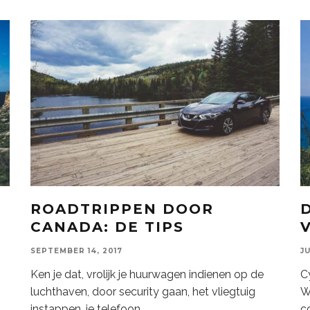
ROADTRIPPEN DOOR
CANADA: DE TIPS
SEPTEMBER 14, 2017
JU
Ken je dat, vrolijk je huurwagen indienen op de
Cy
luchthaven, door security gaan, het vliegtuig
W
instappen, je telefoon
...
c