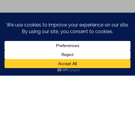
INTERVIEW MET EEN
REISBLOGGER: DAILYBITS
NIELVANHERCK
·
INTERVIEWS
PEOPLE
STORIES
·
MARCH 14, 2014
Alweer vrijdag! En ik moet nog schrijven over Tsjernobyl. En
Transsylvanië. En een wandeling door Kyoto met de laatste