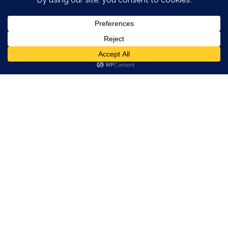
INTERVIEW MET EEN
REISBLOGGER: BOXING
KANGAROO
NIELVANHERCK
·
INTERVIEWS
PEOPLE
STORIES
·
MAY 17, 2014
Even wat technische problemen gehad met de blog waardoor ik
niet kon updaten. Maar we zijn weer back in business! Tijd om
nog eens te luisteren naar de collega’s.
Boxing Kangaroo
bijvoorbeeld. Hoogst originele naam, maar ook een aparte
reisblog. Bregt en Lynn zeilen namelijk de wereld rond en delen
hun updates via de blog.