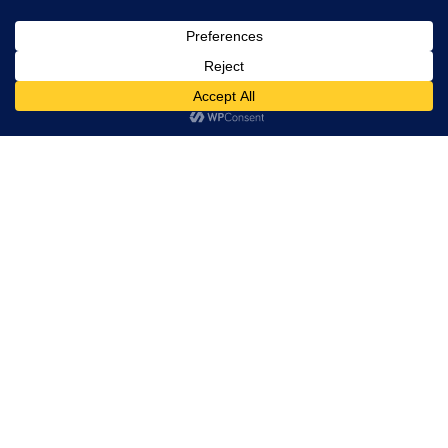
TRAVEL GEAR: DE MICROSOFT
SURFACE BOOK 2
NIELVANHERCK
·
REISUITRUSTING
REVIEWS
VERS VAN DE PERS
·
SEPTEMBER 12, 2018
TRAVEL GEAR: DE MICROSOFT
SURFACE BOOK 2, IDEAAL VOOR
FOTO’S
Het harde leven van een travelblogger! Veel te veel reizen, er
goed uitzien voor de selfies, altijd maar nieuwe mensen leren