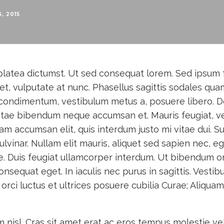
, 2015
latea dictumst. Ut sed consequat lorem. Sed ipsum feli
et, vulputate at nunc. Phasellus sagittis sodales qua
 condimentum, vestibulum metus a, posuere libero. 
itae bibendum neque accumsan et. Mauris feugiat, veli
diam accumsan elit, quis interdum justo mi vitae dui. 
lvinar. Nullam elit mauris, aliquet sed sapien nec, e
. Duis feugiat ullamcorper interdum. Ut bibendum or
onsequat eget. In iaculis nec purus in sagittis. Vesti
 orci luctus et ultrices posuere cubilia Curae; Aliquam
 nisl. Cras sit amet erat ac eros tempus molestie vel