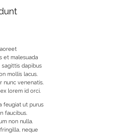
idunt
laoreet
us et malesuada
, sagittis dapibus
on mollis lacus.
ur nunc venenatis.
ex lorem id orci.
a feugiat ut purus
n faucibus.
um non nulla.
fringilla, neque