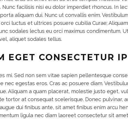
. Nunc facilisis nisi eu dolor imperdiet rhoncus. In le
, porta aliquam dui. Nunc ut convallis enim. Vestibul
 orci luctus et ultrices posuere cubilia Curae; Aliquam
Nunc sodales lectus eu orci maximus condimentum. U
 vel, aliquet sodales tellus.
M EGET CONSECTETUR I
ces mi. Sed non sem vitae sapien pellentesque conse
se nec egestas eros. Cras ac posuere diam. Vestibulum
ue. Aliquam a quam placerat, molestie justo eget, vul
te tortor at consequat scelerisque. Donec pulvinar, a
ugue dui finibus ante, sit amet finibus enim arcu hend
entum ligula nec diam laoreet consectetur sit amet