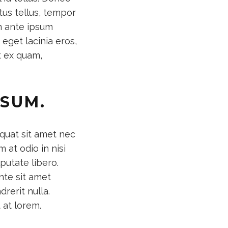
ctus tellus, tempor
um ante ipsum
 eget lacinia eros,
t ex quam,
PSUM.
quat sit amet nec
 at odio in nisi
putate libero.
nte sit amet
rerit nulla.
 at lorem.