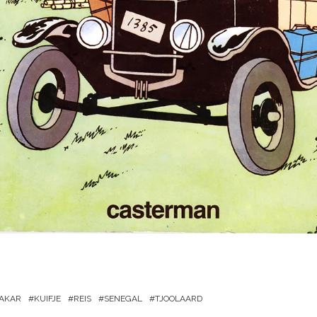
AKAR
KUIFJE
REIS
SENEGAL
TJOOLAARD