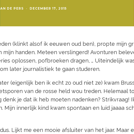
VAN DE PERS
·
DECEMBER 17, 2015
eden (klinkt alsof ik eeuwen oud ben), propte mijn 
 in mijn handen. Meteen verslingerd! Avonturen belev
ries oplossen, pofbroeken dragen, … Uiteindelijk wa
om later journalistiek te gaan studeren.
ater (eigenlijk ben ik echt zo oud niet ze) kwam Brus
oetsporen van de rosse held wou treden. Helemaal tot
 denk je dat ik heb moeten nadenken? Strikvraag! Ik
 Mijn innerlijk kind kwam spontaan en luid jaaaa s
dus. Lijkt me een mooie afsluiter van het jaar. Maar e