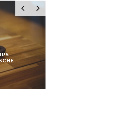
DE TJOOLAARD
IPS
NIEUWJAARSBRIEF 2018
SCHE
BELEVENISSEN EN VERHALEN
MUST RE
NIEUWJAAR
OVER BLOGGEN
STORIES
VERS VAN DE PERS