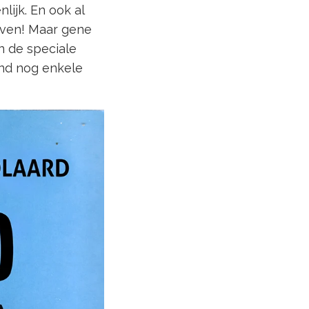
lijk. En ook al
even! Maar gene
 de speciale
mand nog enkele