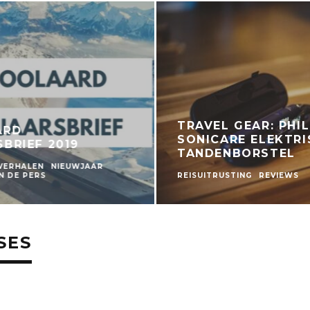
TRAVEL GEAR: PHIL
ARD
SONICARE ELEKTRI
BRIEF 2019
TANDENBORSTEL
 VERHALEN
NIEUWJAAR
N DE PERS
REISUITRUSTING
REVIEWS
SES