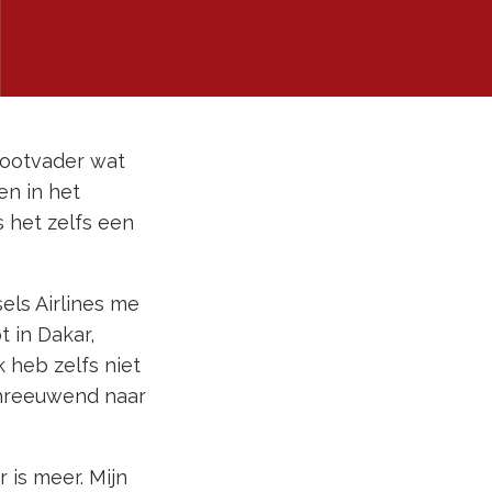
grootvader wat
en in het
s het zelfs een
sels Airlines me
 in Dakar,
 heb zelfs niet
chreeuwend naar
r is meer. Mijn