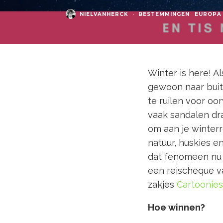
NIELVANHERCK
·
BESTEMMINGEN
EUROPA
Winter is here! A
gewoon naar buite
te ruilen voor o
vaak sandalen dra
om aan je winter
natuur, huskies en
dat fenomeen nu 
een reischeque v
zakjes
Cartoonies
Hoe winnen?