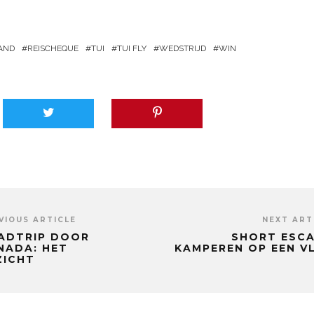
AND
REISCHEQUE
TUI
TUI FLY
WEDSTRIJD
WIN
VIOUS ARTICLE
NEXT ART
ADTRIP DOOR
SHORT ESCA
NADA: HET
KAMPEREN OP EEN V
ZICHT