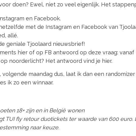
oor doen? Ewel, niet zo veel eigenlijk. Het stappen
Instagram
en
Facebook
.
hetzelfde met de
Instagram
en
Facebook
van Tjoola
d, allé.
 de geniale
Tjoolaard nieuwsbrief!
ments hier of op FB antwoord op deze vraag: vanaf
s op noorderlicht? Het antwoord vind je
hier
.
volgende maandag dus, laat ik dan een randomizer l
s ik zo een winnaar.
ten 18+ zijn en in België wonen
gt TUI fly retour duotickets ter waarde van 600 euro. D
bestemming naar keuze.