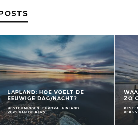
POSTS
N DIE FINNEN NU
SINTERKLAAS GIVE
G?
ROADTRIPBOEKEN
UROPA
FINLAND
S
VERS VAN DE PERS
WEDSTR