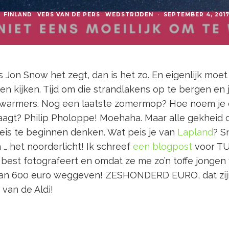
FINLAND
VERS VAN DE PERS
WEDSTRIJDEN
·
SEPTEMBER 4, 201
ls Jon Snow het zegt, dan is het zo. En eigenlijk moe
n kijken. Tijd om die strandlakens op te bergen en
orwarmers. Nog een laatste zomermop? Hoe noem je
agt? Philip Pholoppe! Moehaha. Maar alle gekheid op
reis te beginnen denken. Wat peis je van
Lapland
? S
 … het noorderlicht! Ik schreef
een blogpost
voor TUI
best fotografeert en omdat ze me zo’n toffe jongen 
an 600 euro weggeven! ZESHONDERD EURO, dat zijn
van de Aldi!