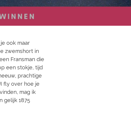
7
t je ook maar
 je zwemshort in
 een Fransman die
 een stokje, tijd
neeuw, prachtige
 fly over hoe je
vinden, mag ik
 gelijk 1875