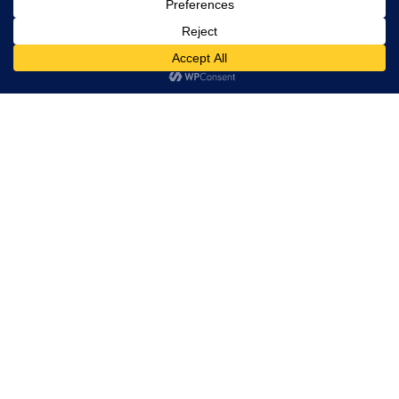
IJSLAND MEMORIES DEEL II
NIELVANHERCK
·
BESTEMMINGEN
EUROPA
IJSLAND
VERS VAN DE PERS
·
JULY 17, 2015
Welk beter idee dan tijdens een hittegolf nog wat te schrijven
over IJsland? Ik schreef
eerder
al over woeste watervallen, een
zootje ongeregeld en ganzenharten, dus nu tijd voor nog meer
water, maanwandelingen en eenzame trollen.
Een waterval backstage