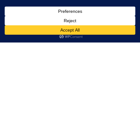
HANDLEIDING VOOR EEN JAPANSE
ONSEN
NIELVANHERCK
·
AZIË+OCEANIË
BESTEMMINGEN
JAPAN
TIPS&TRICKS
·
OCTOBER 15, 2013
Grote cultuurverschillen hier. Etiquette is hier bijzonder
belangrijk. Denk maar aan de verschillende manieren om een
persoon aan te spreken. Maar later een handleiding over hoe je
Japanners te vriend houdt. Vandaag wat uitleg bij de onsens en
publieke baden.
Onsen en publieke baden