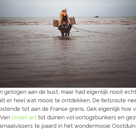
 getogen aan de kust, maar had eigenlijk nooit echt
valt er heel wat moois te ontdekken. De fietsroute n
stende tot aan de Franse grens. Gek eigenlijk hoe ve
. Van
street-art
tot duinen vol oorlogsbunkers en geze
garnaalvissers te paard in het wondermooie Oostduin