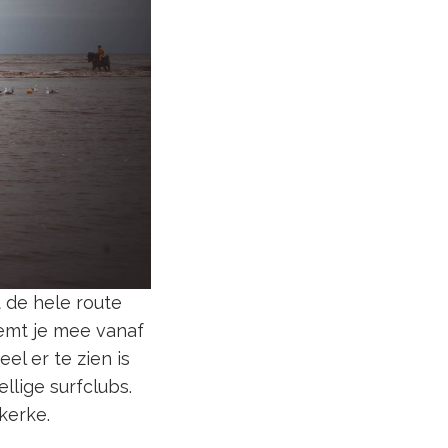
 de hele route
eemt je mee vanaf
el er te zien is
llige surfclubs.
kerke.