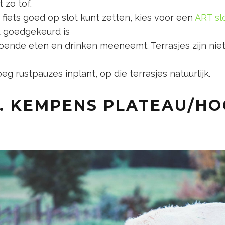
 zo tof.
w fiets goed op slot kunt zetten, kies voor een
ART sl
t goedgekeurd is
doende eten en drinken meeneemt. Terrasjes zijn niet a
eg rustpauzes inplant, op die terrasjes natuurlijk.
1. KEMPENS PLATEAU/HO
N