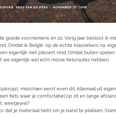
EUROPA
VERS VAN DE PERS
·
NOVEMBER 27, 2019
die goede voornemens en zo. Vorig jaar besloot ik m
and. Omdat ik België, op de echte klassiekers na, eig
tsen eigenlijk niet plezant vind. Omdat buiten spelen
 we eigenlijk wel echt mooie fietsroutes hebben.
s opkruipt, misschien eerst even dit. Allemaal uit eige
een fiets waar je comfortabel op zit en lange afst
rt, weetjewel?
voor dat je materiaal hebt om je band te plakken. St