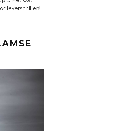
op 1. Met wat
oogteverschillen!
LAAMSE