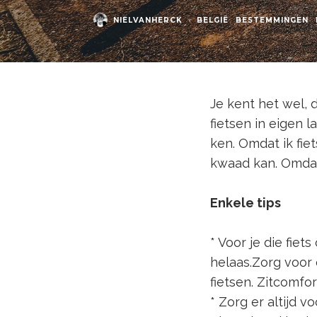
NIELVANHERCK
·
BELGIË
BESTEMMINGEN
Je kent het wel, 
fietsen in eigen l
ken. Omdat ik fie
kwaad kan. Omdat
Enkele tips
* Voor je die fiet
helaas.Zorg voor 
fietsen. Zitcomfo
* Zorg er altijd 