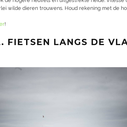
ok de hogere heuvels en uitgestrekte heide. Vitesse 
erlei wilde dieren trouwens. Houd rekening met de h
er
!
. FIETSEN LANGS DE V