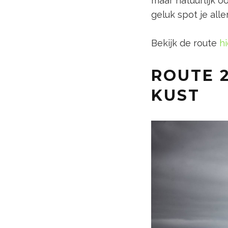
maar natuurlijk o
geluk spot je all
Bekijk de route
hi
ROUTE 2
KUST