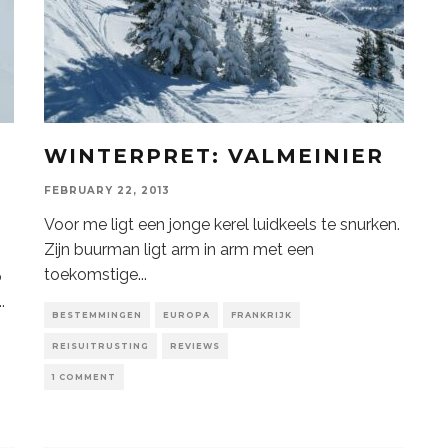
WINTERPRET: VALMEINIER
FEBRUARY 22, 2013
Voor me ligt een jonge kerel luidkeels te snurken.
Zijn buurman ligt arm in arm met een
toekomstige
...
o
..
BESTEMMINGEN
EUROPA
FRANKRIJK
REISUITRUSTING
REVIEWS
1 COMMENT