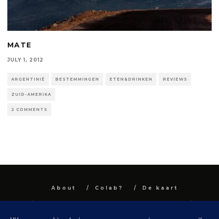
MATE
JULY 1, 2012
ARGENTINIË
BESTEMMINGEN
ETEN&DRINKEN
REVIEWS
ZUID-AMERIKA
2 COMMENTS
About
Colab?
De kaart
All images and text are property and © Niel
Van Herck