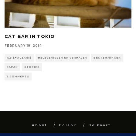
CAT BAR IN TOKIO
FEBRUARY 19, 2014
AZIË+OCEANIË
BELEVENISSEN EN VERHALEN
BESTEMMINGEN
JAPAN
STORIES
5 COMMENTS
About
Colab?
De kaart
All images and text are property and © Niel