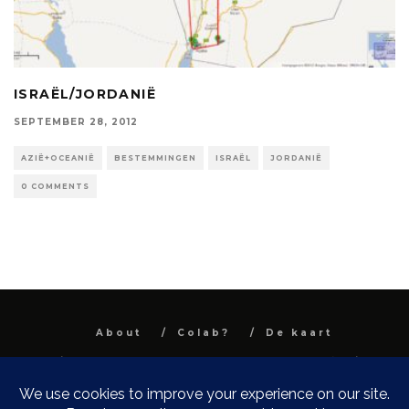
ISRAËL/JORDANIË
SEPTEMBER 28, 2012
AZIË+OCEANIË
BESTEMMINGEN
ISRAËL
JORDANIË
0 COMMENTS
About
Colab?
De kaart
All images and text are property and © Niel
Van Herck