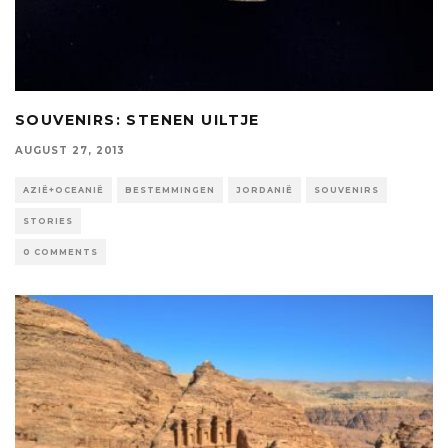
SOUVENIRS: STENEN UILTJE
AUGUST 27, 2013
AZIË+OCEANIË
BESTEMMINGEN
JORDANIË
SOUVENIRS
STORIES
0 COMMENTS