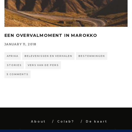
EEN OVERVALMOMENT IN MAROKKO
JANUARY 11, 2018
AFRIKA
BELEVENISSEN EN VERHALEN
BESTEMMINGEN
STORIES
VERS VAN DE PERS
5 COMMENTS
About
Colab?
De kaart
All images and text are property and © Niel