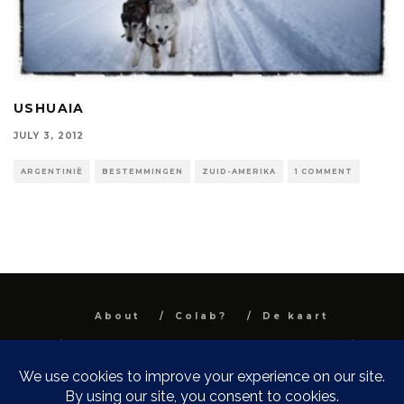
USHUAIA
JULY 3, 2012
ARGENTINIË
BESTEMMINGEN
ZUID-AMERIKA
1 COMMENT
About
Colab?
De kaart
All images and text are property and © Niel
Van Herck