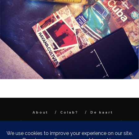
About
Colab?
De kaart
All images and text are property and © Niel
Van Herck