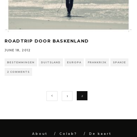
ROADTRIP DOOR BASKENLAND
JUNE 18, 2012
BESTEMMINGEN
DUITSLAND
EUROPA
FRANKRIJK
SPANJE
2 COMMENTS
1
2
About
Colab?
De kaart