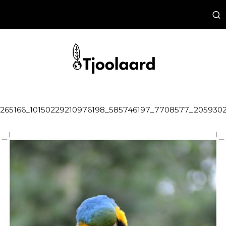
265166_10150229210976198_585746197_7708577_205930